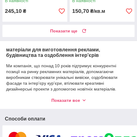
В наявності
В наявності
245,10
150,70
₴
₴/кв.м
Показати ще
матеріали для виготовлення реклами,
будівництва та оздоблення інтер'єрів
Ми компанія, що понад 10 років підтримує конкурентні
позиції на ринку рекламних матеріалів, допомагаючи
виробникам створювати унікальні вивіски, оздоблювати
фасади та інтер'єру кур'єри, втілювати креативні
дизайнерські проекти з допомогою новітніх матеріалів.
Постійно розширюємо сферу послуг впроваджуючи іноваційні
Показати все
технології - плотерна, лазерна, фрезерна порізка, гнуття та
гравіювання.
Способи оплати