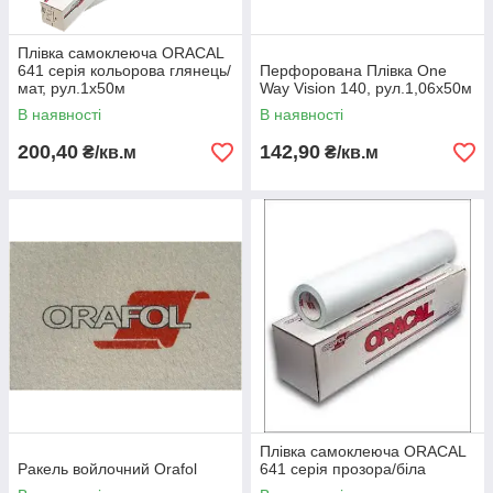
Плівка самоклеюча ORACAL
641 серія кольорова глянець/
Перфорована Плівка One
мат, рул.1х50м
Way Vision 140, рул.1,06х50м
В наявності
В наявності
200,40
142,90
₴/кв.м
₴/кв.м
Плівка самоклеюча ORACAL
Ракель войлочний Orafol
641 серія прозора/біла