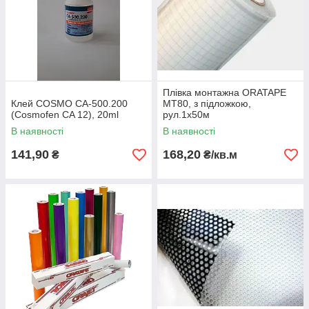
Плівка монтажна ORATAPE
Клей COSMO CA-500.200
MT80, з підложкою,
(Cosmofen CA 12), 20ml
рул.1х50м
В наявності
В наявності
141,90
168,20
₴
₴/кв.м