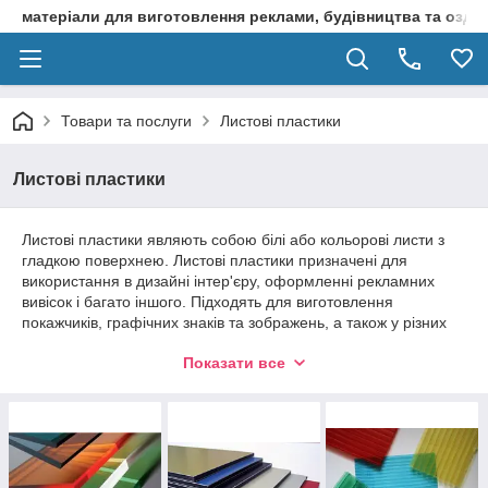
матеріали для виготовлення реклами, будівництва та оздоб
Товари та послуги
Листові пластики
Листові пластики
Листові пластики являють собою білі або кольорові листи з
гладкою поверхнею. Листові пластики призначені для
використання в дизайні інтер'єру, оформленні рекламних
вивісок і багато іншого. Підходять для виготовлення
покажчиків, графічних знаків та зображень, а також у різних
конструкціях, які не несуть велике навантаження. Ви можете
Показати все
підібрати необхідний матеріал для застосування, як
всередині, так і для зовнішнього застосування.