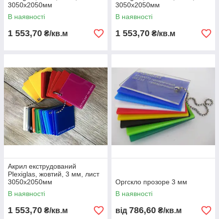
3050х2050мм
3050х2050мм
В наявності
В наявності
1 553,70
1 553,70
₴/кв.м
₴/кв.м
Акрил екструдований
Plexiglas, жовтий, 3 мм, лист
3050х2050мм
Оргскло прозоре 3 мм
В наявності
В наявності
1 553,70
786,60
₴/кв.м
від
₴/кв.м