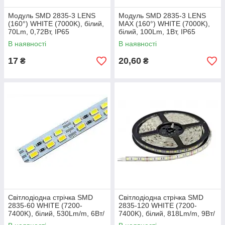
Модуль SMD 2835-3 LENS
Модуль SMD 2835-3 LENS
(160°) WHITE (7000K), білий,
MAX (160°) WHITE (7000K),
70Lm, 0,72Вт, IP65
білий, 100Lm, 1Вт, IP65
В наявності
В наявності
17
20,60
₴
₴
Світлодіодна стрічка SMD
Світлодіодна стрічка SMD
2835-60 WHITE (7200-
2835-120 WHITE (7200-
7400K), білий, 530Lm/m, 6Вт/
7400K), білий, 818Lm/m, 9Вт/
м, PREMIUM, IP 33
м, PREMIUM, IP 33