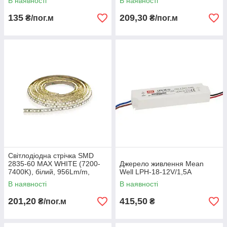
В наявності
В наявності
135
209,30
₴/пог.м
₴/пог.м
Світлодіодна стрічка SMD
2835-60 MAX WHITE (7200-
Джерело живлення Mean
7400K), білий, 956Lm/m,
Well LPH-18-12V/1,5A
12Вт/м, PREMIUM, IP33
В наявності
В наявності
201,20
415,50
₴/пог.м
₴