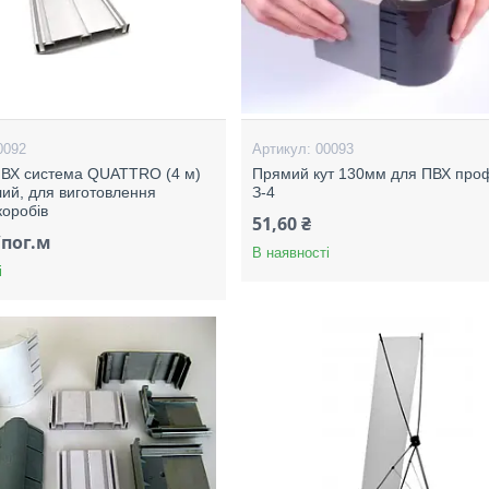
0092
00093
ПВХ система QUATTRO (4 м)
Прямий кут 130мм для ПВХ про
лий, для виготовлення
З-4
коробів
51,60 ₴
/пог.м
В наявності
і