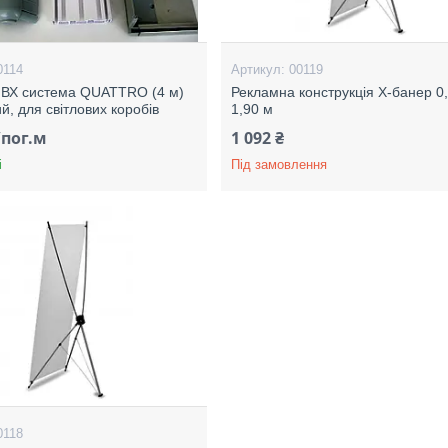
0114
00119
ПВХ система QUATTRO (4 м)
Рекламна конструкція Х-банер 0,
й, для світлових коробів
1,90 м
/пог.м
1 092 ₴
і
Під замовлення
0118