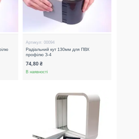
00094
філю
Радіальний кут 130мм для ПВХ
профілю З-4
74,80 ₴
В наявності