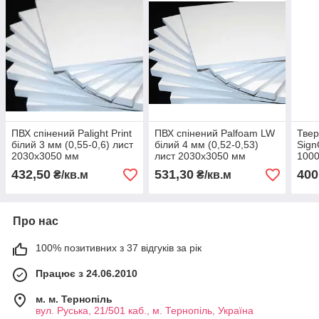
ПВХ спінений Palight Print
ПВХ спінений Palfoam LW
Твер
білий 3 мм (0,55-0,6) лист
білий 4 мм (0,52-0,53)
Sign
2030х3050 мм
лист 2030х3050 мм
100
432,50
531,30
400
₴/кв.м
₴/кв.м
Про нас
100% позитивних з 37 відгуків за рік
Працює з 24.06.2010
м. м. Тернопіль
вул. Руська, 21/501 каб., м. Тернопіль, Україна