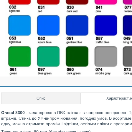
Опис
Характеристи
Oracal 8300
- каландрована ПВХ-плівка з глянцевою поверхнею. П
вітражів. Стійка до УФ-випромінювання, погодніх умов. В асортим
одну, можна отримати проміжні відтінки, оскільки плівки є прозорим
Товщина плівки: 80 мкм (без підкладки і клею).