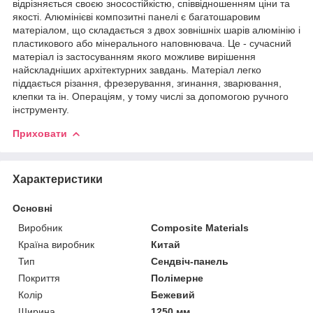
відрізняється своєю зносостійкістю, співвідношенням ціни та
якості. Алюмінієві композитні панелі є багатошаровим
матеріалом, що складається з двох зовнішніх шарів алюмінію і
пластикового або мінерального наповнювача. Це - сучасний
матеріал із застосуванням якого можливе вирішення
найскладніших архітектурних завдань. Матеріал легко
піддається різання, фрезерування, згинання, зварювання,
клепки та ін. Операціям, у тому числі за допомогою ручного
інструменту.
Приховати
Характеристики
Основні
Виробник
Composite Materials
Країна виробник
Китай
Тип
Сендвіч-панель
Покриття
Полімерне
Колір
Бежевий
Ширина
1250 мм