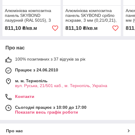
Алюмінієва композитна
Алюмінієва композитна
Алюм
панель SKYBOND
панель SKYBOND срібло
пане
лазурний (RAL 5015), 3
яскраве, 3 мм (0,21/0,21),
мм (
мм (0,21/0,21), лист
лист 1250х5800 мм
150
811,10
811,10
811
₴/кв.м
₴/кв.м
1250х5800 мм
Про нас
100% позитивних з 37 відгуків за рік
Працює з 24.06.2010
м. м. Тернопіль
вул. Руська, 21/501 каб., м. Тернопіль, Україна
Контакти
Сьогодні працює з 10:00 до 17:00
Показати весь графік роботи
Про нас