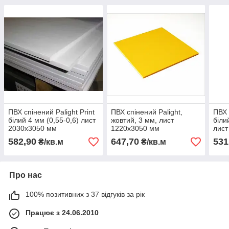
ПВХ спінений Palight Print
ПВХ спінений Palight,
ПВХ 
білий 4 мм (0,55-0,6) лист
жовтий, 3 мм, лист
біли
2030х3050 мм
1220х3050 мм
лист
582,90
647,70
531
₴/кв.м
₴/кв.м
Про нас
100% позитивних з 37 відгуків за рік
Працює з 24.06.2010