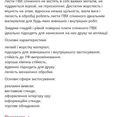
Листи ПВХ спіненого не містять в собі важких металів, не
піддаються корозії, не гігроскопічні. Достатня жорсткість і
міцність на злам, відносна низька щільність, мала вага і
легкість в обробці роблять листи ПВХ спіненого ідеальним
матеріалом для будь-яких зовнішніх і внутрішніх робіт.
Завдяки гладкій і рівній поверхні плити спіненого ПВХ
ідеально підходять для нанесення на них друку чи аплікації.
Основні характеристики:
легкий і жорстку матеріал;
підходить для зовнішнього і внутрішнього застосування;
стійкість до УФ-випромінювання;
хороша хімічна стійкість;
відмінно підходить для друку;
легкість механічної обробки.
Основні сфери застосування:
рекламні вивіски;
виставкові стенди;
оформлення інтер'єру єру;
інформаційні стенди;
торгове обладнання.
Приховати