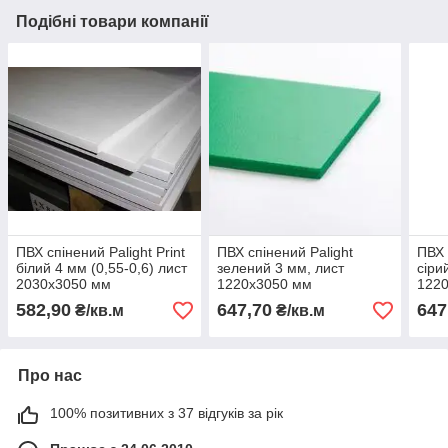
Подібні товари компанії
ПВХ спінений Palight Print
ПВХ спінений Palight
ПВХ 
білий 4 мм (0,55-0,6) лист
зелений 3 мм, лист
сіри
2030х3050 мм
1220х3050 мм
122
582,90
647,70
647
₴/кв.м
₴/кв.м
Про нас
100% позитивних з 37 відгуків за рік