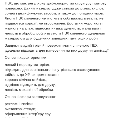
ПВХ, що має регулярну дрібнопористий структуру і матову
поверхню. Даний матеріал дуже стійкий до різних кислот,
солей і дезінфікуючих засобів, а також до погодних умов.
Листи ПВХ спіненого не містять в собі важких металів, не
піддаються корозії, не гігроскопічні. Достатня жорсткість і
міцність на злам, відносна низька щільність, мала вага і
легкість в обробці роблять листи ПВХ спіненого ідеальним
матеріалом для будь-яких зовнішніх і внутрішніх робіт.
Завдяки гладкій і рівній поверхні плити спіненого ПВХ
ідеально підходять для нанесення на них друку чи аплікації.
Основні характеристики:
легкий і жорстку матеріал;
підходить для зовнішнього і внутрішнього застосування;
стійкість до УФ-випромінювання;
хороша хімічна стійкість;
відмінно підходить для друку;
легкість механічної обробки.
Основні сфери застосування:
рекламні вивіски;
виставкові стенди;
оформлення інтер'єру єру;