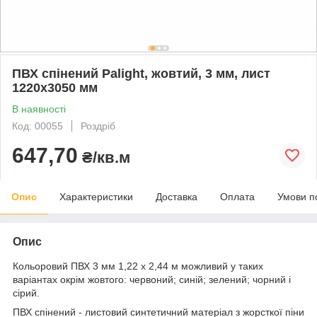
ПВХ спінений Palight, жовтий, 3 мм, лист
1220х3050 мм
В наявності
Код: 00055
Роздріб
647,70
₴/кв.м
Опис
Характеристики
Доставка
Оплата
Умови п
Опис
Кольоровий ПВХ 3 мм 1,22 х 2,44 м можливий у таких
варіантах окрім жовтого: червоний; синій; зелений; чорний і
сірий.
ПВХ спінений - листовий синтетичний матеріал з жорсткої піни