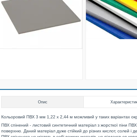
Опис
Характеристи
Кольоровий ПВХ 3 мм 1,22 х 2,44 м можливий у таких варіантах окрі
ПВХ спінений - листовий синтетичний матеріал з жорсткої піни ПВХ
поверхню. Даний матеріал дуже стійкий до різних кислот, солей і д
ПВХ спіненого не містять в собі важких металів, не піддаються корозі