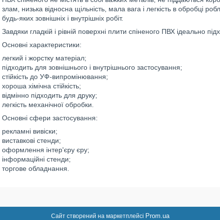
злам, низька відносна щільність, мала вага і легкість в обробці р
будь-яких зовнішніх і внутрішніх робіт.
Завдяки гладкій і рівній поверхні плити спіненого ПВХ ідеально під
Основні характеристики:
легкий і жорстку матеріал;
підходить для зовнішнього і внутрішнього застосування;
стійкість до УФ-випромінювання;
хороша хімічна стійкість;
відмінно підходить для друку;
легкість механічної обробки.
Основні сфери застосування:
рекламні вивіски;
виставкові стенди;
оформлення інтер'єру єру;
інформаційні стенди;
торгове обладнання.
Prom.ua
Сайт створений на маркетплейсі