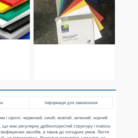
ки
Інформація для замовлення
м і сірого: червоний; синій; жовтий; зелений; чорний.
, що має регулярну дрібнопористий структуру і matovu
езінфікуючих засобів, а також до погодних умов. Листи
ї, не гігроскопічні. Достатня жорсткість і міцність на