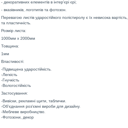
- декоративних елементів в інтер'єрі єрі;
- вказівників, логотипів та фотозон.
Перевагою листів ударостійкого полістиролу є їх невисока вартість, 
та пластичність.
Розмір листа:
1000мм х 2000мм
Товщина:
1мм
Властивості:
-Підвищена ударостійкість.
-Легкість
-Гнучкість
-Вологостійкість
Застосування:
-Вивіски, рекламні щити, таблички.
-Об'єднання роз'ємні вироби для дизайну.
-Меблеве виробництво.
-Фотозони, декор