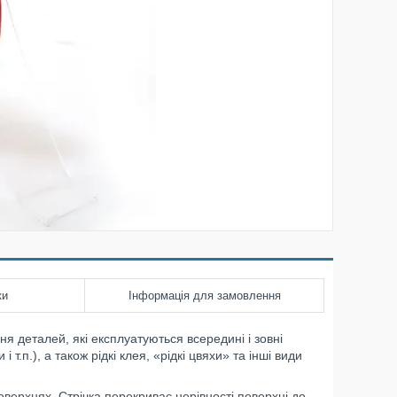
ки
Інформація для замовлення
ня деталей, які експлуатуються всередині і зовні
т.п.), а також рідкі клея, «рідкі цвяхи» та інші види
верхнях. Стрічка перекриває нерівності поверхні до