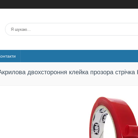
Контакти
Акрилова двохстороння клейка прозора стрічка 