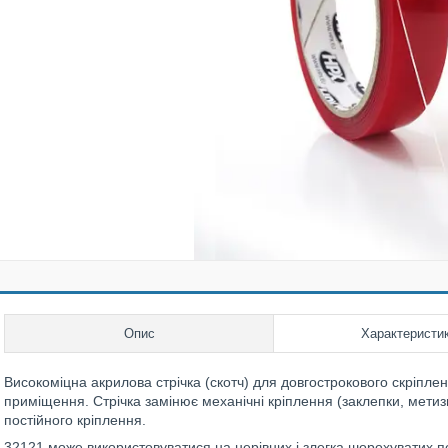
Опис
Характеристи
Високоміцна акрилова стрічка (скотч) для довгострокового скріплен
приміщення. Стрічка замінює механічні кріплення (заклепки, метизи і 
постійного кріплення.
32121 може використовуватися на нерівних і злегка шорохуватих по